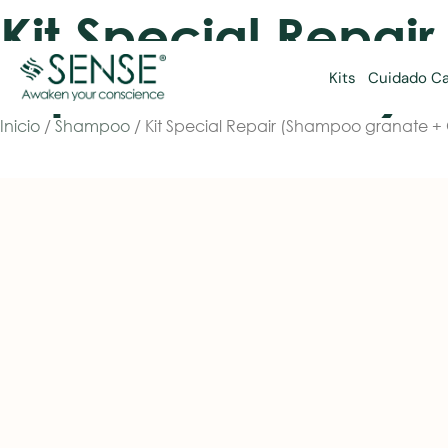
Kit Special Repai
repair amatista) x
Kits
Cuidado Ca
Inicio
/
Shampoo
/ Kit Special Repair (Shampoo granate + C