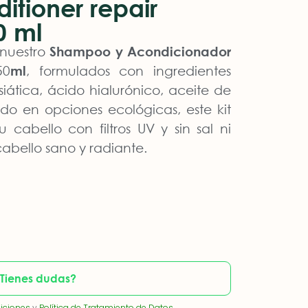
itioner repair
0 ml
 nuestro
Shampoo y Acondicionador
50
ml
, formulados con ingredientes
iática, ácido hialurónico, aceite de
 en opciones ecológicas, este kit
u cabello con filtros UV y sin sal ni
abello sano y radiante.
Tienes dudas?
iciones
y
Política de Tratamiento de Datos.