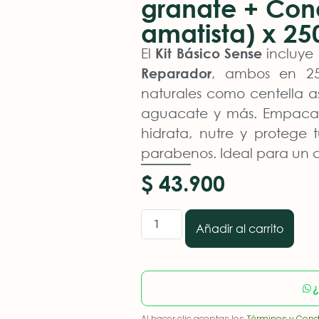
granate + Cond
amatista) x 25
El
Kit Básico Sense
incluye
Reparador
, ambos en 2
naturales como centella as
aguacate y más. Empacado
hidrata, nutre y protege t
parabenos. Ideal para un c
$
43.900
Añadir al carrito
¿
Al hacer clic aceptas los
Términos y Cond