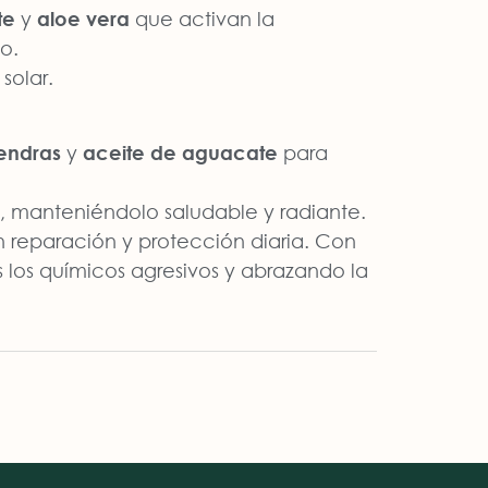
te
y
aloe vera
que activan la
o.
solar.
endras
y
aceite de aguacate
para
s, manteniéndolo saludable y radiante.
n reparación y protección diaria. Con
s los químicos agresivos y abrazando la